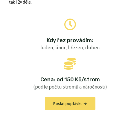
tak i 2× déle.
Kdy řez provádím:
leden, únor, březen, duben
Cena: od 150 Kč/strom
(podle počtu stromů a náročnosti)
Poslat poptávku ➜