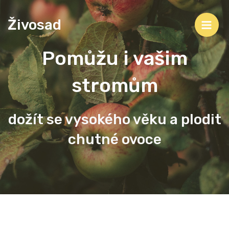
Skip
Main
to
Živosad
content
Men
Pomůžu i vašim
stromům
dožít se vysokého věku a plodit
chutné ovoce